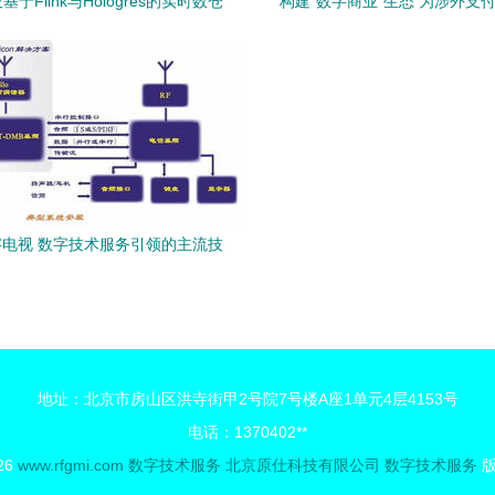
于Flink与Hologres的实时数仓
构建“数字商业”生态 为涉外支付
之路 数字技术服务的创新实践
速” 数字技术服务
电视 数字技术服务引领的主流技
术方向
地址：北京市房山区洪寺街甲2号院7号楼A座1单元4层4153号
电话：1370402**
026
www.rfgmi.com
数字技术服务
北京原仕科技有限公司
数字技术服务
版