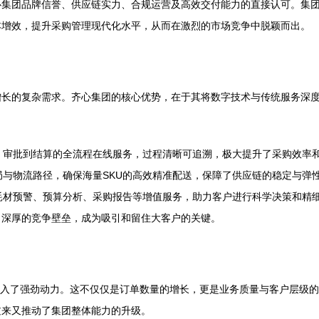
心集团品牌信誉、供应链实力、合规运营及高效交付能力的直接认可。集
本增效，提升采购管理现代化水平，从而在激烈的市场竞争中脱颖而出。
长的复杂需求。齐心集团的核心优势，在于其将数字技术与传统服务深度
、审批到结算的全流程在线服务，过程清晰可追溯，极大提升了采购效率
与物流路径，确保海量SKU的高效精准配送，保障了供应链的稳定与弹
耗材预警、预算分析、采购报告等增值服务，助力客户进行科学决策和精
了深厚的竞争壁垒，成为吸引和留住大客户的关键。
注入了强劲动力。这不仅仅是订单数量的增长，更是业务质量与客户层级
过来又推动了集团整体能力的升级。