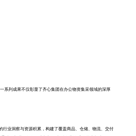
这一系列成果不仅彰显了齐心集团在办公物资集采领域的深厚
来的行业洞察与资源积累，构建了覆盖商品、仓储、物流、交付