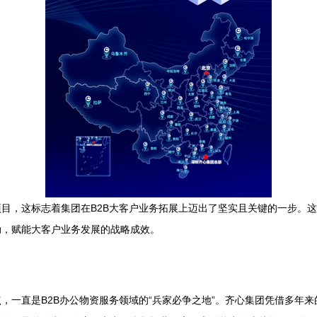
目，这标志着集团在B2B大客户业务拓展上迈出了坚实且关键的一步。
动，赋能大客户业务发展的战略成效。
，一直是B2B办公物资服务领域的“兵家必争之地”。齐心集团凭借多年