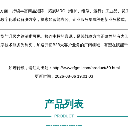
。一方面，持续丰富商品矩阵，拓展MRO（维护、维修、运行）工业品、
化数字化采购解决方案，探索如智能办公、企业服务集成等创新业务模式
转型与升级之路清晰可见。接连中标的喜讯，是其战略方向正确性的有力
字技术服务为利刃，加速开拓B2B大客户业务的广阔疆域，有望在赋能
如若转载，请注明出处：http://www.rfgmi.com/product/30.html
更新时间：2026-08-06 19:01:03
产品列表
PRODUCT
----------------