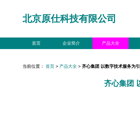
北京原仕科技有限公司
首页
企业简介
产品大全
当前位置：
首页
>
产品大全
>
齐心集团 以数字技术服务为引
齐心集团 