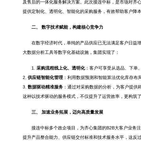
及售后的一体化服务解决方案。此次接连中标，是市场对齐
提供定制化、透明化、智能化的采购服务，有效帮助客户降
二、 数字技术赋能，构建核心竞争力
在数字经济时代，单纯的产品供应已无法满足客户日益增
大数据分析工具等数字化基础设施，集团实现了：
1.
采购流程线上化、透明化
：客户可享受从选品、下单
2.
供应链智能化管理
：利用数据预测和智能算法优化库存布局
3.
数据驱动精准服务
：通过对采购数据的分析，为客户提供
这种以技术驱动的服务模式，不仅提升了运营效率，更构筑
三、 加速业务拓展，迈向高质量发展
接连中标多个政企项目，为齐心集团的B2B大客户业务
提升产品整合能力、供应链交付标准和技术服务水平，这反